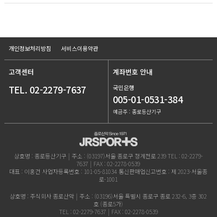
개인정보처리방침
서비스이용약관
고객센터
계좌번호 안내
TEL. 02-2279-7637
국민은행
005-01-0531-384
예금주 : 종로등산기구
상호명 : 종로등산기구
|
주소 : (03197)서울 종로구 청계천로 239
TEL : 02-2279-
7637
|
FAX : 02-2278-0539
대표 : 이홍건
사업자등록번호 : 101-05-81034
통신판매업신고번호 : 제 2023-서울종
로-1001
상호명 : 주식회사 종로산악
|
주소 : (03196)서울 특별시 종로구 종로 232-6, 3층 302
호 (종로5가)
TEL : 02-2279-7637
|
FAX : 02-2278-0539