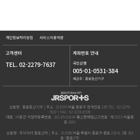
개인정보처리방침
서비스이용약관
고객센터
계좌번호 안내
TEL. 02-2279-7637
국민은행
005-01-0531-384
예금주 : 종로등산기구
상호명 : 종로등산기구
|
주소 : (03197)서울 종로구 청계천로 239
TEL : 02-2279-
7637
|
FAX : 02-2278-0539
대표 : 이홍건
사업자등록번호 : 101-05-81034
통신판매업신고번호 : 제 2023-서울종
로-1001
상호명 : 주식회사 종로산악
|
주소 : (03196)서울 특별시 종로구 종로 232-6, 3층 302
호 (종로5가)