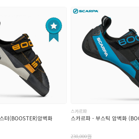
스카르파
스터(BOOSTER)암벽화
스카르파 - 부스틱 암벽화 (BOO
230,000원