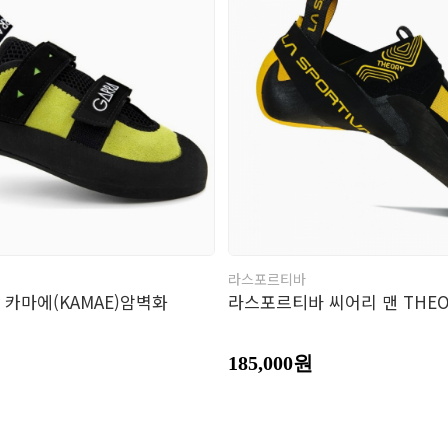
남성의류
여성의류
의
바지
바지
모
장
벨
라스포르티바
] 카마에(KAMAE)암벽화
라스포르티바 씨어리 맨 THEO
185,000원