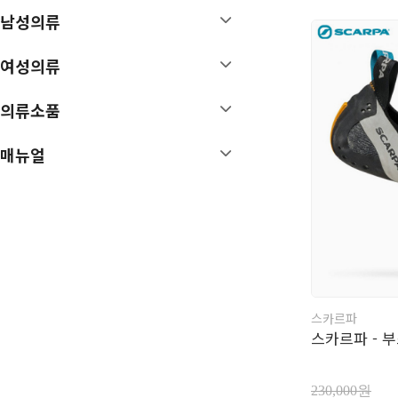
남성의류
매뉴얼
특가/이월상품
여성의류
의류소품
매뉴얼
스카르파
스카르파 - 부
230,000원