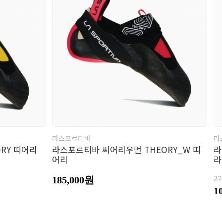
류소품
자
갑
트
라스포르티바
라
RY 띠어리
라스포르티바 씨어리우먼 THEORY_W 띠
라
어리
라
185,000원
2
1