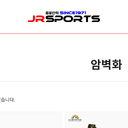
산업/안전/구조장비
수목관리
신
로프/로프보호대
로프 & 리깅
릿
암벽화
안전벨트/안전대
클라이밍
암
헬멧
안전벨트(하네스)
빙
등강기
개인보호장비(PPE)
깔
하강기/빌레이
가방( 장비 & 로프가방 )
카라비너/샤클
드로우 라인 세팅
도르레/스위벨
전지 & 커팅
습니다.
랜야드/충격흡수장비
기타소품
확보장비
안전장비 소품
이동식 추락방지 장비