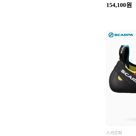
154,100원
스카르파