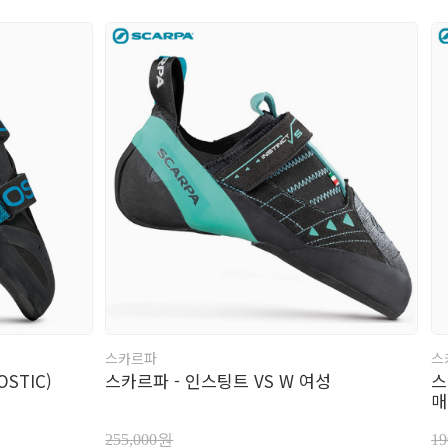
스카르파
스
STIC)
스카르파 - 인스팅트 VS W 여성
스
매
255,000원
1