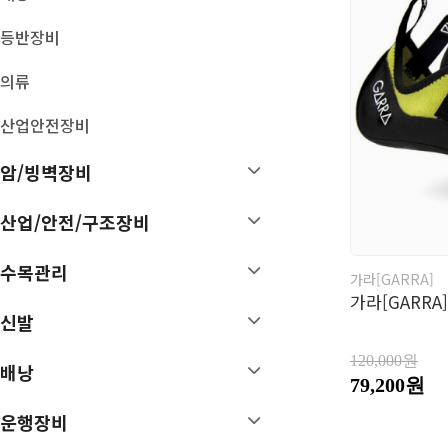
기타 암벽장비
볼더링 크래쉬 패드
등반장비
빅월장비
트레이닝
의류
산업안전장비
배낭
운행장비
암/빙벽장비
등산 배낭
스틱
MTB/런닝 배낭
시계
산업/안전/구조장비
장비가방
고글/썬글라스
여행가방
OL용품
배낭카바/부속품
헤드랜턴
수목관리
가라[GARRA]
D 팩
후레쉬
가라[GARRA
아이젠
신발
스패츠
120,000원
손난로
배낭
79,200원
보호대
악세서리
운행장비