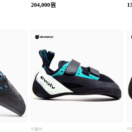
204,000원
1
이볼브
이