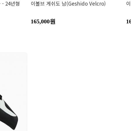
- 24년형
이볼브 게쉬도 남(Geshido Velcro)
이
165,000원
1