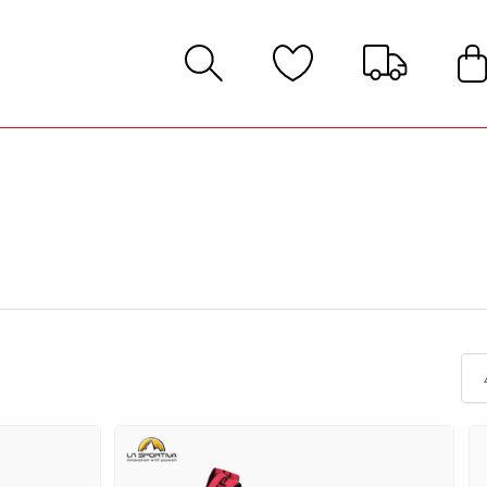
발
지화
벽화
벽화
창/끈/기타