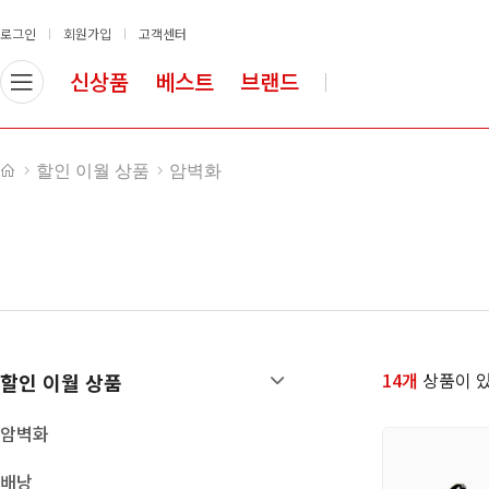
로그인
회원가입
고객센터
신상품
베스트
브랜드
할인 이월 상품
암/빙벽장비
할인 이월 상품
암벽화
암벽화
로프
배낭
안전벨트
등반장비
슬링류
의류
헬멧
산업안전장비
도르레
등강기
하강기/빌레이
14개
상품이 있
할인 이월 상품
카라비너
빙벽장비
암벽화
확보 장비
쵸크/쵸크백
배낭